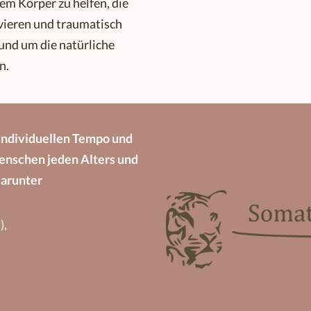
em Körper zu helfen, die
vieren und traumatisch
und um die natürliche
n.
 individuellen Tempo und
Menschen jeden Alters und
darunter
),